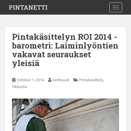
S
PINTANETTI
TOGGLE
k
i
p
t
Pintakäsittelyn ROI 2014 -
o
barometri: Laiminlyöntien
m
a
vakavat seuraukset
i
yleisiä
n
c
o
,
October 1, 2014
kerttuvali
Pintakäsittely
n
Tikkurila
t
e
n
t