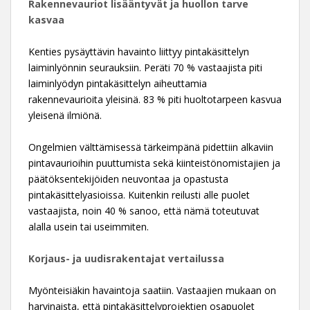
Rakennevauriot lisääntyvät ja huollon tarve
kasvaa
Kenties pysäyttävin havainto liittyy pintakäsittelyn
laiminlyönnin seurauksiin. Peräti 70 % vastaajista piti
laiminlyödyn pintakäsittelyn aiheuttamia
rakennevaurioita yleisinä. 83 % piti huoltotarpeen kasvua
yleisenä ilmiönä.
Ongelmien välttämisessä tärkeimpänä pidettiin alkaviin
pintavaurioihin puuttumista sekä kiinteistönomistajien ja
päätöksentekijöiden neuvontaa ja opastusta
pintakäsittelyasioissa. Kuitenkin reilusti alle puolet
vastaajista, noin 40 % sanoo, että nämä toteutuvat
alalla usein tai useimmiten.
Korjaus- ja uudisrakentajat vertailussa
Myönteisiäkin havaintoja saatiin. Vastaajien mukaan on
harvinaista, että pintakäsittelyprojektien osapuolet