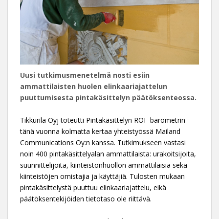
Uusi tutkimusmenetelmä nosti esiin
ammattilaisten huolen elinkaariajattelun
puuttumisesta pintakäsittelyn päätöksenteossa.
Tikkurila Oyj toteutti Pintakäsittelyn ROI -barometrin
tänä vuonna kolmatta kertaa yhteistyössä Mailand
Communications Oy:n kanssa. Tutkimukseen vastasi
noin 400 pintakäsittelyalan ammattilaista: urakoitsijoita,
suunnittelijoita, kiinteistönhuollon ammattilaisia sekä
kiinteistöjen omistajia ja käyttäjiä. Tulosten mukaan
pintakäsittelystä puuttuu elinkaariajattelu, eikä
päätöksentekijöiden tietotaso ole riittävä.