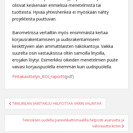
olisivat keskenään erimielisiä menetelmistä tai
tuotteista. Hyvää yhteishenkeä ei myöskään nähty
projekteista puuttuvan.
Barometrissa vertailtiin myös ensimmäistä kertaa
korjausrakentamiseen ja uudisrakentamiseen
keskittyvien alan ammattilaisten näkökantoja. Vaikka
suurelta osin vastauksissa oltiin samoilla linjoilla,
erojakin löytyi. Esimerkiksi oikeiden menetelmien puute
vaivasi korjauspuolella enemmän kuin uudispuolella.
Pintakasittelyn_ROI_raportti
(pdf)
Post
TIKKURILAN VÄRITAKUU HELPOTTAA VÄRIN VALINTAA
navigation
Teknoksen uudella paneelikattomaalilla helposti avaruutta ja
valoisuutta kotiin