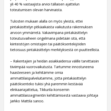
yli 40 % vastaajista arvioi tällaisen ajattelun
toteutumisen olevan harvinaista.
Tulosten mukaan alalla on myös yleistä, ettei
pintakäsittelyn pitkäaikaista vaikutusta rakennuksen
arvoon ymmärretä. Vakavimpana pintakäsittelyn
toteutusvaiheen ongelmana pidetään sitä, että
kiinteistöjen omistajien tai päätöksentekijöiden
tietoisuus pintakäsittelyn merkityksestä on puutteellista.
– Rakentajien ja heidän asiakkaidensa välille tarvittaisiin
tiiviimpää vuorovaikutusta. Tartumme innostuneena
haasteeseen ja kehitämme omia
ammattilaispalveluitamme, jotta pintakäsittelyn
päätöksenteko tukisi yhä paremmin kestävää
elinkaariajattelua, Tikkurila-konsernin
ammattilaissegmentin kehittämisestä vastaava johtaja
Jarkko Mattila sanoo.