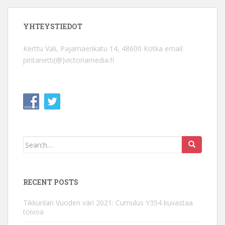
YHTEYSTIEDOT
Kerttu Vali, Pajamäenkatu 14, 48600 Kotka email:
pintanetti(@)victoriamedia.fi
Search
for:
RECENT POSTS
Tikkurilan Vuoden väri 2021: Cumulus Y354 kuvastaa
toivoa