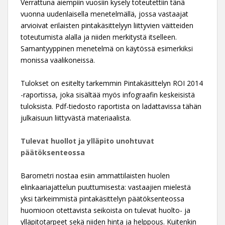
Verrattuna aiempiin vuosiin kysely toteutettiin tänä
vuonna uudenlaisella menetelmällä, jossa vastaajat
arvioivat erilaisten pintakäsittelyyn liittyvien väitteiden
toteutumista alalla ja niiden merkitystä itselleen.
Samantyyppinen menetelmä on käytössä esimerkiksi
monissa vaalikoneissa.
Tulokset on esitelty tarkemmin Pintakäsittelyn ROI 2014
-raportissa, joka sisältää myös infograafin keskeisistä
tuloksista. Pdf-tiedosto raportista on ladattavissa tähän
julkaisuun liittyvästä materiaalista.
Tulevat huollot ja ylläpito unohtuvat
päätöksenteossa
Barometri nostaa esiin ammattilaisten huolen
elinkaariajattelun puuttumisesta: vastaajien mielestä
yksi tärkeimmistä pintakäsittelyn päätöksenteossa
huomioon otettavista seikoista on tulevat huolto- ja
ylläpitotarpeet sekä niiden hinta ja helppous. Kuitenkin