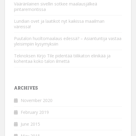
Vääränlainen sivellin sotkee maalausjälkeä
pintaremontissa
Lundian ovet ja laatikot nyt kaikissa maailman
väreissä!
Puutalon huoltomaalaus edessä? – Asiantuntija vastaa
yleisimpiin kysymyksiin
Teknoksen Kirjo Tile pidentää tiilikaton elinikää ja
kohentaa koko talon ilmettä
ARCHIVES
November 2020
February 2019
June 2015
May 2015