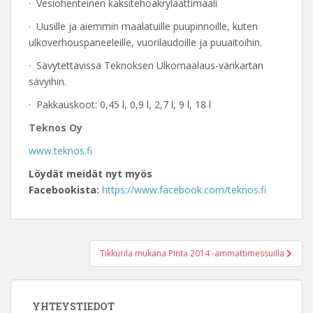
· Vesiohenteinen kaksitehoakrylaattimaali
· Uusille ja aiemmin maalatuille puupinnoille, kuten
ulkoverhouspaneeleille, vuorilaudoille ja puuaitoihin.
· Sävytettävissä Teknoksen Ulkomaalaus-värikartan
sävyihin.
· Pakkauskoot: 0,45 l, 0,9 l, 2,7 l, 9 l, 18 l
Teknos Oy
www.teknos.fi
Löydät meidät nyt myös
Facebookista:
https://www.facebook.com/teknos.fi
Post
Tikkurila mukana Pinta 2014 -ammattimessuilla
navigation
YHTEYSTIEDOT