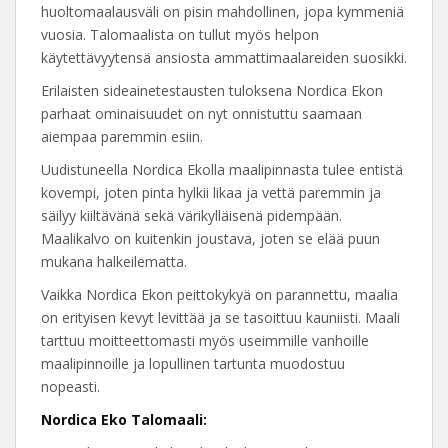
huoltomaalausväli on pisin mahdollinen, jopa kymmeniä
vuosia. Talomaalista on tullut myös helpon
käytettävyytensä ansiosta ammattimaalareiden suosikki.
Erilaisten sideainetestausten tuloksena Nordica Ekon
parhaat ominaisuudet on nyt onnistuttu saamaan
aiempaa paremmin esiin.
Uudistuneella Nordica Ekolla maalipinnasta tulee entistä
kovempi, joten pinta hylkii likaa ja vettä paremmin ja
säilyy kiiltävänä sekä värikylläisenä pidempään.
Maalikalvo on kuitenkin joustava, joten se elää puun
mukana halkeilematta.
Vaikka Nordica Ekon peittokykyä on parannettu, maalia
on erityisen kevyt levittää ja se tasoittuu kauniisti. Maali
tarttuu moitteettomasti myös useimmille vanhoille
maalipinnoille ja lopullinen tartunta muodostuu
nopeasti.
Nordica Eko Talomaali: