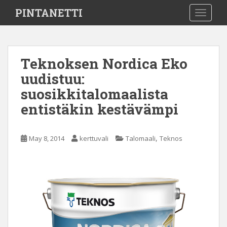
S
PINTANETTI
TOGGLE
k
i
p
t
Teknoksen Nordica Eko
o
uudistuu:
m
a
suosikkitalomaalista
i
entistäkin kestävämpi
n
c
o
,
May 8, 2014
kerttuvali
Talomaali
Teknos
n
t
e
n
t